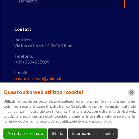
Domestici
Contatti
Indirizzo
:
Via Rocco Pozzi, 14 00133 Roma
Telefono
:
(+39) 3394937039
E-mail
:
renato.incurvati@yahoo.it
Questo sito web utilizza i cookie!
Utilizziamo i cookie per personalizzare contenuti ed annunci, per fornire funzionalità dei
Link utili
social media e per analizzare il nostro traffico. Condividiamo inoltre informazioni sul modo
in cui utilizza il nostro sito con i nostri partner che si occupano di analisi dei dati web,
Informativa
pubblicità e social media, i quali potrebbero combinarle con altre informazioni che ha
fornito loro o che hanno raccolto dal suo utilizzo dei loro servizi.
Leggi di più
Cookie & Policy
Accetta selezionato
Rifiuta
Informazioni sui cookie