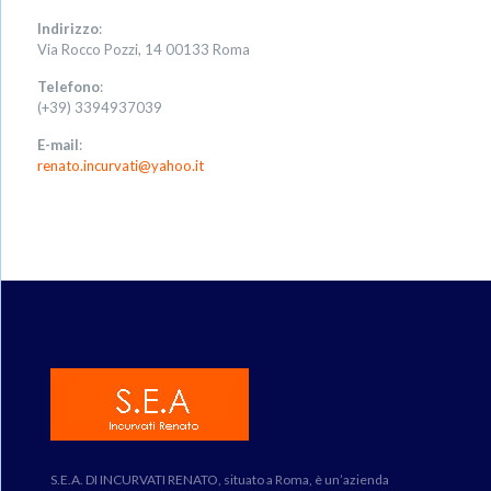
Indirizzo
:
Via Rocco Pozzi, 14 00133 Roma
Telefono
:
(+39) 3394937039
E-mail
:
renato.incurvati@yahoo.it
S.E.A. DI INCURVATI RENATO, situato a Roma, è un’azienda