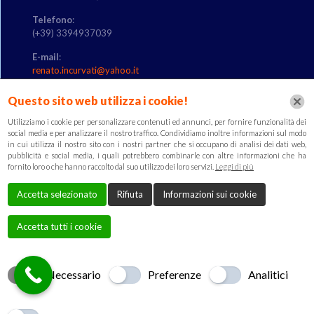
Telefono
:
(+39) 3394937039
E-mail
:
renato.incurvati@yahoo.it
Questo sito web utilizza i cookie!
Utilizziamo i cookie per personalizzare contenuti ed annunci, per fornire funzionalità dei
Link utili
social media e per analizzare il nostro traffico. Condividiamo inoltre informazioni sul modo
in cui utilizza il nostro sito con i nostri partner che si occupano di analisi dei dati web,
Informativa
pubblicità e social media, i quali potrebbero combinarle con altre informazioni che ha
fornito loro o che hanno raccolto dal suo utilizzo dei loro servizi.
Leggi di più
Cookie & Policy
Accetta selezionato
Rifiuta
Informazioni sui cookie
Accetta tutti i cookie
Creato da
Local Web
Copyrights © 2018 S.E.A. DI
INCURVATI RENATO - P. IVA 12556691009 | Tutti i diritti
Necessario
Preferenze
Analitici
riservati.